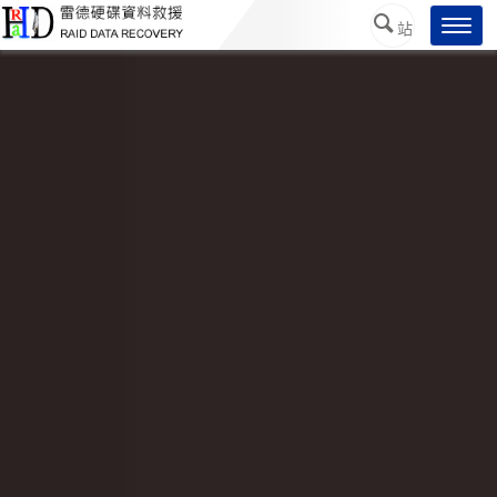
/*
*/
Toggl
站
navig
內搜
尋