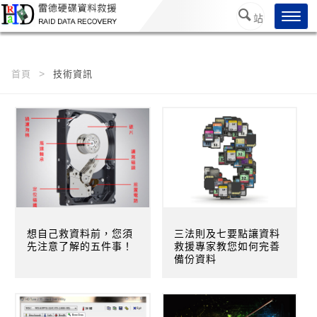
/*
*/
Toggl
站
navig
內搜
尋
首頁
技術資訊
想自己救資料前，您須
三法則及七要點讓資料
先注意了解的五件事！
救援專家教您如何完善
備份資料