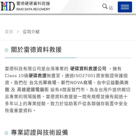
/*
*/
Toggl
站
navig
內搜
尋
首頁
公司介紹
關於雷德資料救援
雷德科技有限公司是台灣專業的
硬碟資料救援公司
，擁有
Class 10級
硬碟救援
無塵室，通過ISO27001資安驗證保護個
資，我們在
台北光華商場
、
新竹NOVA商場
、
台中公益勤美商
圈
及
高雄建國電腦街
設有4間直營門市，為全台用戶提供親切
且專業的現場服務。雷德資料救援是一間有規模並擁有超過十
多年以上的專業經驗，致力於協助客戶從各類儲存裝置中安全
恢復重要資料。
專業認證與技術設備