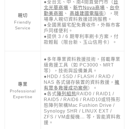
●全台北、中、南4間直營門市（
台
北光華商場
、
新竹Nova商場
、
台中
勤美商圈
、
高雄建國電腦街
），現
親切
場專人親切資料救援諮詢服務。
Friendly
●全國黑貓宅配免費收件，外縣市客
Service
戶同樣便利。
●提供 3 / 6 期零利率刷卡方案，付
款輕鬆（限台新、玉山信用卡）。
●多年專業資料救援技術，搭載專業
級救援工具（如 PC3000、MRT
等），技術與設備兼具。
●HDD / SSD / FLASH / RAID /
NAS 各式儲存裝置的資料救援，
擁
專業
有眾多救援成功案例
）。
Professional
●各式
陣列組態
RAID0 / RAID1 /
Expertise
RAID5 / RAID6 / RAID10或特殊形
態陣列架構Mac Fushion Drive /
Synology SHR / LINUX EXT /
ZFS / VM虛擬機… 等，皆能資料救
援。