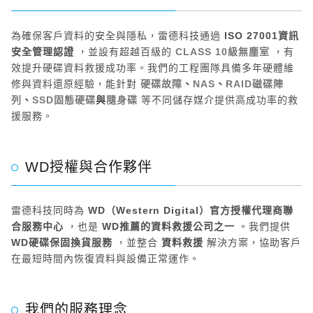
為確保客戶資料的安全與隱私，雷德科技通過
ISO 27001資訊
安全管理認證
，並設有超越百級的
CLASS 10級無塵室
，有
效提升硬碟資料救援成功率。我們的工程團隊具備多年硬體維
修與資料還原經驗，能針對
硬碟故障
、
NAS
、
RAID磁碟陣
列
、
SSD固態硬碟
與
隨身碟
等不同儲存媒介提供高成功率的救
援服務。
WD授權與合作夥伴
雷德科技同時為
WD（Western Digital）官方授權代理商聯
合服務中心
，也是
WD推薦的資料救援公司之一
。我們提供
WD硬碟保固換貨服務
，並整合
資料救援
解決方案，協助客戶
在最短時間內恢復資料與設備正常運作。
我們的服務理念