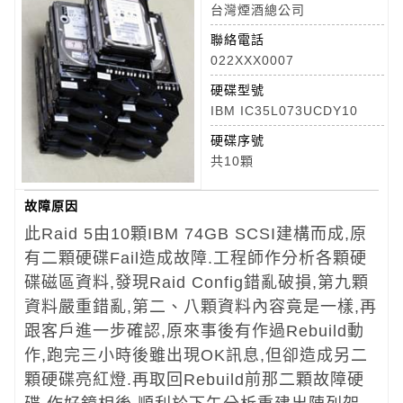
台灣煙酒總公司
聯絡電話
022XXX0007
硬碟型號
IBM IC35L073UCDY10
硬碟序號
共10顆
故障原因
此Raid 5由10顆IBM 74GB SCSI建構而成,原
有二顆硬碟Fail造成故障.工程師作分析各顆硬
碟磁區資料,發現Raid Config錯亂破損,第九顆
資料嚴重錯亂,第二、八顆資料內容竟是一樣,再
跟客戶進一步確認,原來事後有作過Rebuild動
作,跑完三小時後雖出現OK訊息,但卻造成另二
顆硬碟亮紅燈.再取回Rebuild前那二顆故障硬