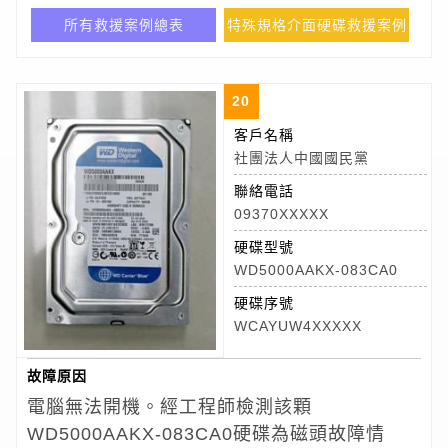
所有救援案例總表
特殊規格介面硬碟救援案例
20
客戶名稱
社團法人中國國民黨
聯絡電話
09370XXXXX
硬碟型號
WD5000AAKX-083CA0
硬碟序號
WCAYUW4XXXXX
故障原因
電腦無法開機。經工程師檢測該顆
WD5000AAKX-083CA0
硬碟為磁頭故障情