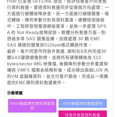
Pool 已呈現 OFFLINE 狀態，經評估後客戶同意進
行資料救援。雷德資料救援同步從兩個方向處理：一
方面進行硬體故障排查，另一方面進行硬碟鏡像、格
式轉換、陣列參數分析與資料重建。硬體檢測過程
中，工程師發現電源模組異常，並進一步處理 SPS
A 的 Not Ready故障狀態。軟體分析救援方面，則
透過多埠 SAS 鏡像設備，加速處理 30 顆 EMC
SAS 硬碟的鏡像與512byte格式轉換作業。
最終，客戶同意作特急件救援, 順利在6天內完成30
顆SAS硬碟鏡像對拷，並將所有硬碟轉換為 512
bytes/sector IMG 映像檔, 後續陣列參數分析重建架
構與 VMFS 檔案系統解析後，成功導出兩組LUN 內
的VM 虛擬機資料，並交付客戶驗收，完成此一高難
度的EMC陣列資料救援案件。
分類標籤
RAID磁碟陣列資料救援案
HDD硬碟資料救援案例
例
特急件檢測資料救援