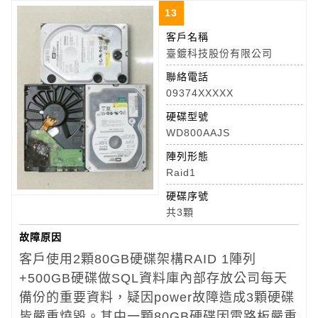
13
客戶名稱
臺鍍科技股份有限公司
聯絡電話
09374XXXXX
硬碟型號
WD800AAJS
陣列形態
Raid1
硬碟序號
共3顆
故障原因
客戶使用2顆80GB硬碟架構RAID 1陣列
+500GB硬碟做SQL資料庫內部存放公司每天
備份的重要資料，疑因power故障造成3顆硬碟
皆嚴重燒毀。其中一顆80GB硬碟因電路板嚴重