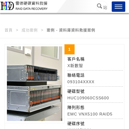
/*
*/
Toggl
站
navig
內搜
尋
首頁
成功案例
案例 - 資料庫資料救援案例
1
客戶名稱
X新數智
聯絡電話
093104XXXX
硬碟型號
HUC109060CSS600
陣列形態
EMC VNX5100 RAID5
硬碟序號