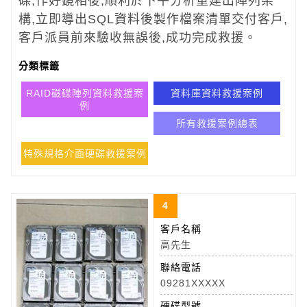
碟,作好鏡相後,順利於下午分析重建出陣列架
構,立即導出SQL資料後製作檔案清單交付客戶,
客戶派員前來驗收無誤後,成功完成救援。
分類標籤
RAID磁碟陣列資料救援案
資料庫資料救援案例
例
所有救援案例總表
特殊規格介面硬碟救援案例
4
客戶名稱
高先生
聯絡電話
09281XXXXX
硬碟型號