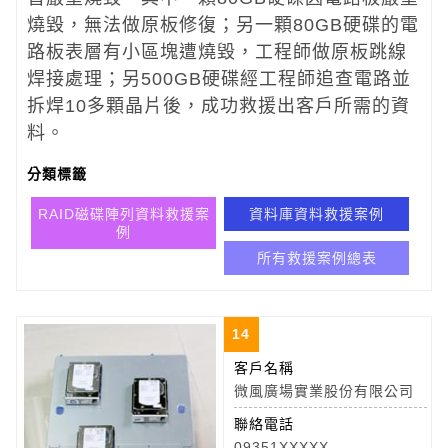
燒毀，無法做原板修復；另一顆80GB硬碟的電
路板表層有小區塊遭燒毀，工程師做原板跳線
焊接處理；另500GB硬碟經工程師追查電路並
拆焊10多顆晶片後，成功救援出客戶所需的資
料。
分類標籤
RAID磁碟陣列資料救援案
資料庫資料救援案例
例
所有救援案例總表
14
客戶名稱
微風廣場實業股份有限公司
聯絡電話
09351XXXXX