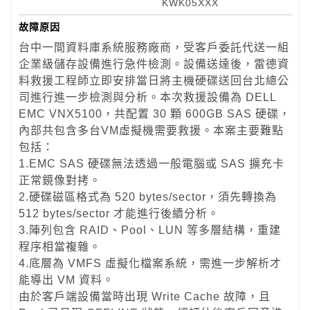
KWK05XXX
故障原因
台中一間資料庫系統服務廠商，受客戶委託代送一組
企業級儲存設備進行急件檢測。設備送達後，雷德資
料救援工程師立即安排當日將主機硬碟送回台北總公
司進行進一步檢測與分析。本次救援設備為 DELL
EMC VNX5100，共配置 30 顆 600GB SAS 硬碟，
內部共包含多台VM虛擬機需要救援。本案主要難點
包括：
1.EMC SAS 硬碟無法透過一般電腦或 SAS 擴充卡
正常鏡像對拷。
2.硬碟磁區格式為 520 bytes/sector，須先轉換為
512 bytes/sector 才能進行後續分析。
3.陣列包含 RAID、Pool、LUN 等多層結構，重建
程序相當複雜。
4.底層為 VMFS 虛擬化檔案系統，需進一步解析才
能導出 VM 資料。
由於客戶端設備當時出現 Write Cache 故障，且