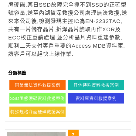
態硬碟,某日SSD故障完全抓不到SSD的正確型
號容量,送至內湖資深救援公司處理無法救援,送
來本公司後,檢測發現主控IC為EN-2232TAC,
共有一片儲存晶片,拆焊晶片讀取再作XOR及
ECC校正重讀處埋,並分析晶片資料重建參數,
順利二天交付客戶重要的Access MDB資料庫,
讓客戶可以趕快上線作業.
分類標籤
同業無法資料救援案例
其他特殊資料救援案例
SSD固態硬碟資料救援案例
資料庫資料救援案例
特殊規格介面硬碟救援案例
7