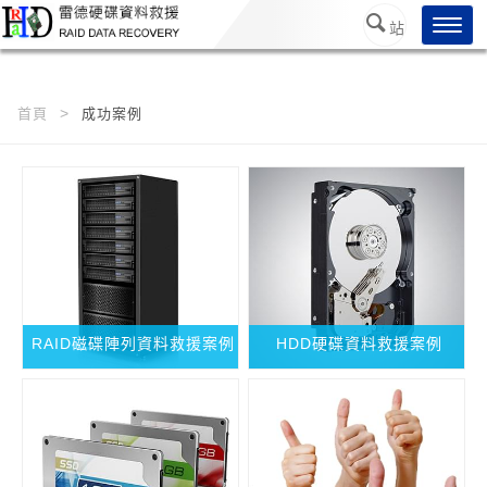
/*
*/
Toggl
站
navig
內搜
尋
首頁
成功案例
RAID磁碟陣列資料救援案例
HDD硬碟資料救援案例