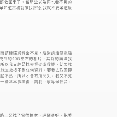
料都救回來了。當那些以為再也看不到的
。早知道當初就該找雷德,我就不要等這麼
，而該硬碟資料全不見，趕緊請維修電腦
找到約40G左右的相片，其餘的無法找
，所以我又趕緊找專業硬碟救援，結果找
電說無效找不到任何資料，要我去取回硬
電腦不熟，所以才會有所閃失，我又不死
了一些基本事項後，請我回家等候佳音，
網路上又找了雷德這家，評價很好，抱著