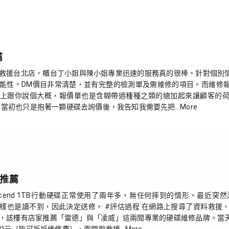
薦
救援台北店，櫃台丁小姐與陳小姐專業迅速的服務真的很棒。針對個別
能性。DM價目非常清楚，並有完整的檢測單及需維修的項目。而維修
上跟你說個大概，報價單也是含糊帶過種種之類的總加起來讓顧客的
當初也只是抱著一顆硬碟去詢價後，我告知我需要先把...More
生推薦
anscend 1TB行動硬碟正常使用了兩年多，無任何摔到的情形。最
樣也是讀不到，因此決定送修。 #評估過程 在網路上搜尋了資料救援
，該樓有店家推薦「雷德」與「凌威」這兩間專業的硬碟維修品牌。當