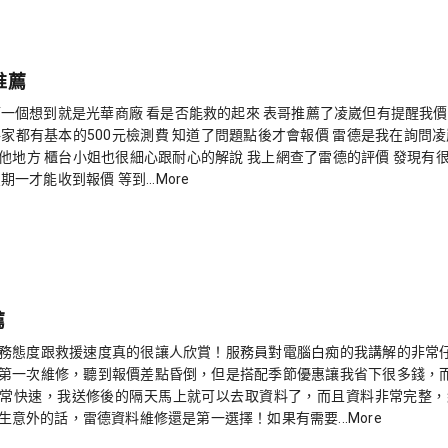
推薦
第一個想到就是光華商廠 看是否能救的起來 表哥推薦了凌崴但有提醒我價
每家都有基本的500元檢測費 知道了問題點後才會報價 雷德是我在詢問
他地方 櫃台小姐也很細心跟耐心的解說 我上網查了雷德的評價 發現有
一才能收到報價 等到...More
薦
務態度跟救援速度真的很讓人欣賞！服務員對電腦白痴的我講解的非常
第一次維修，聽到報價差點昏倒，但是搭配季節優惠讓我省下很多錢，
常快速，我送修後的隔天馬上就可以去取資料了，而且資料非常完整，
意外的話，雷德資料維修還是第一選擇！如果有需要...More