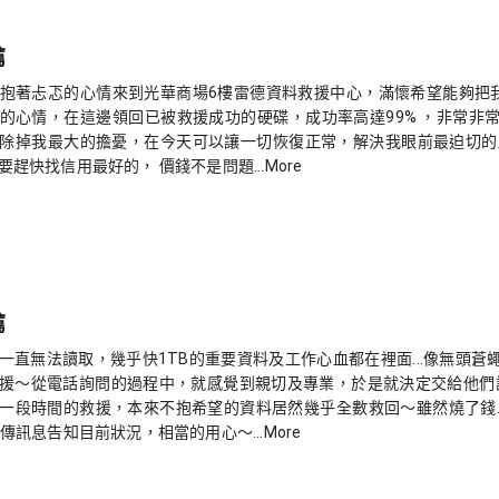
薦
1號，抱著忐忑的心情來到光華商場6樓雷德資料救援中心，滿懷希望能夠把我
的心情，在這邊領回已被救援成功的硬碟，成功率高達99% ，非常非
除掉我最大的擔憂，在今天可以讓一切恢復正常，解決我眼前最迫切的
趕快找信用最好的， 價錢不是問題...More
薦
一直無法讀取，幾乎快1TB的重要資料及工作心血都在裡面...像無頭
援～從電話詢問的過程中，就感覺到親切及專業，於是就決定交給他們試
一段時間的救援，本來不抱希望的資料居然幾乎全數救回～雖然燒了錢..
傳訊息告知目前狀況，相當的用心～...More