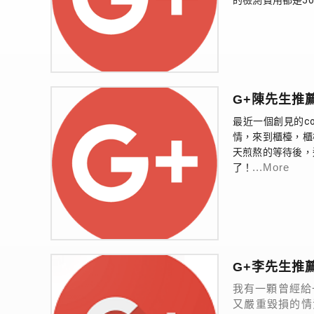
的檢測費用都是50
G+陳先生推
最近一個創見的c
情，來到櫃檯，櫃
天煎熬的等待後，
...More
了！
G+李先生推
我有一顆曾經給
又嚴重毀損的情