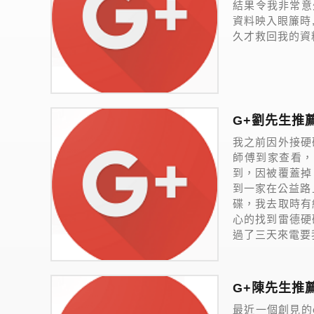
結果令我非常意
資料映入眼簾時
久才救回我的資料了
G+劉先生推
我之前因外接硬
師傅到家查看，
到，因被覆蓋掉
到一家在公益路
碟，我去取時有
心的找到雷德硬
過了三天來電要我
G+陳先生推
最近一個創見的