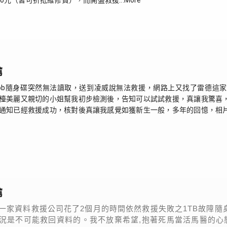
0元（皆可折抵維修費），而開盤救援...More
薦
ob隨身碟突然無法讀取，送到凌威說無法救援，網路上又找了雷德這
檯美麗又親切的小姐幫我初步檢測後，告知可以試試救援，真讓我驚喜
通知已經救援成功，核對後真讓我感覺如獲新生一般，多年的回憶，相
薦
一家資料救援公司花了2個月的時間依然救援失敗之1TB故障隨
況是不可能救回資料的。我不放棄希望,抱著死馬當活馬醫的心