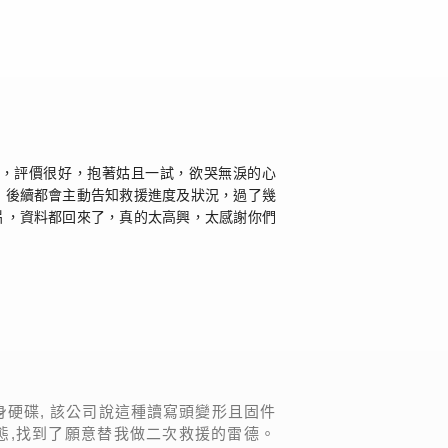
家，評價很好，抱著姑且一試，欲哭無淚的心
，後續都會主動告知救援進度及狀況，過了幾
片，資料都回來了，真的太高興，太感謝你們
身硬碟, 該公司說這種讀寫頭變形且固件
態,找到了願意替我做二次救援的雷德。