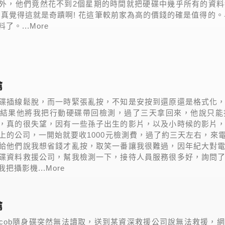
外，他們竟然花不到2個星期的時間就把硬碟中幾乎所有的資
,真覺得這就是奇蹟啊! 花這筆較前家為高的價錢的確是值得的
。...More
薦
碟插線鬆脫，而一時緊張亂按，不知是安按到還原還是格式化
結果他將我把行動硬碟帶回檢測，過了三天拿回來，他說只能
，真的很失望，因有一些孫子出生的影片，以及小時候的影片
上的公司，一開始就要收1000元檢測費，過了約三天左右，來
給他們說我想省錢才亂按，取笑一番讓我很難過，因年紀大對
碟資料救援公司，幫我檢測一下，接待人員服務很多好，詢問
把攝影機...More
薦
cob隨身碟突然無法讀取，送到某資深救援公司說無法救援，