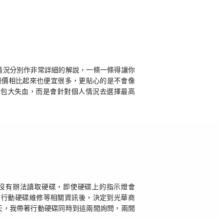
情況分別作非常詳細的解說，一條一條得讓你
報價相比起來也便宜很多，更貼心的是不會像
荷包大失血，而是會針對個人情況去選擇最高
近突然沒有辦法讀取硬碟，即使硬碟上的指示燈會
、行動硬碟維修等相關資訊後，決定到光華商
天，我帶著行動硬碟同時到這兩間詢問，兩間