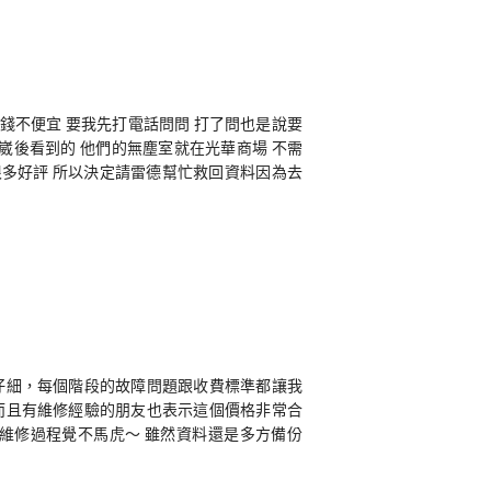
錢不便宜 要我先打電話問問 打了問也是說要
凌崴後看到的 他們的無塵室就在光華商場 不需
很多好評 所以決定請雷德幫忙救回資料因為去
仔細，每個階段的故障問題跟收費標準都讓我
而且有維修經驗的朋友也表示這個價格非常合
維修過程覺不馬虎～ 雖然資料還是多方備份