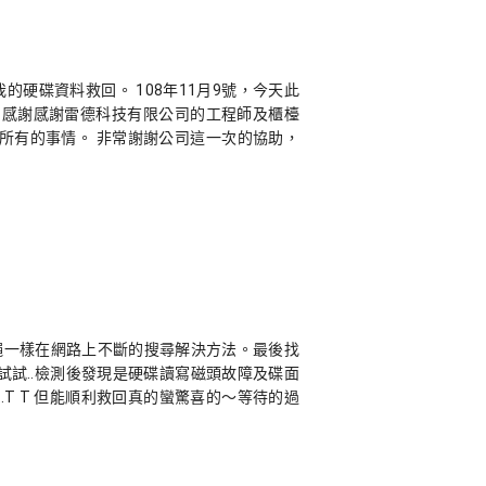
的硬碟資料救回。 108年11月9號，今天此
常感謝感謝雷德科技有限公司的工程師及櫃檯
所有的事情。 非常謝謝公司這一次的協助，
蒼蠅一樣在網路上不斷的搜尋解決方法。最後找
試..檢測後發現是硬碟讀寫磁頭故障及碟面
T T 但能順利救回真的蠻驚喜的～等待的過