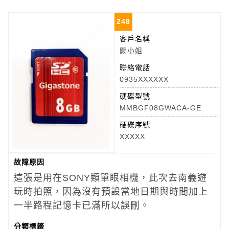
248
客戶名稱
闕小姐
聯絡電話
0935XXXXXX
硬碟型號
MMBGF08GWACA-GE
硬碟序號
XXXXX
故障原因
這張是用在SONY類單眼相機，此次去南義遊
玩時拍照，因為沒有預設當地日期與時間加上
一半路程記憶卡已滿所以誤刪。
分類標籤