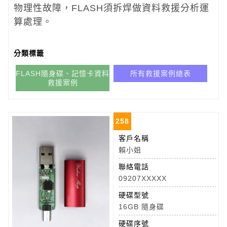
物理性故障，FLASH須拆焊做資料救援分析運
算處理。
分類標籤
FLASH隨身碟、記憶卡資料
所有救援案例總表
救援案例
258
客戶名稱
賴小姐
聯絡電話
09207XXXXX
硬碟型號
16GB 隨身碟
硬碟序號