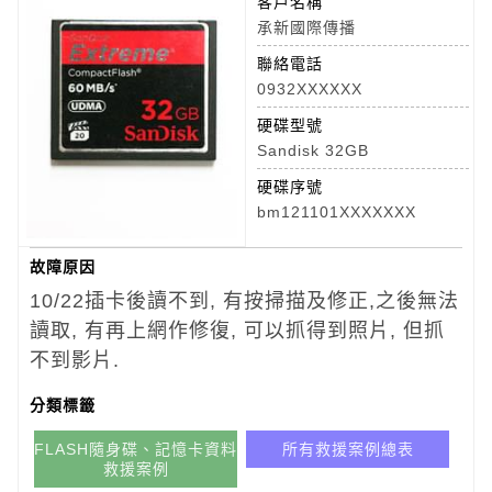
客戶名稱
承新國際傳播
聯絡電話
0932XXXXXX
硬碟型號
Sandisk 32GB
硬碟序號
bm121101XXXXXXX
故障原因
10/22插卡後讀不到, 有按掃描及修正,之後無法
讀取, 有再上網作修復, 可以抓得到照片, 但抓
不到影片.
分類標籤
FLASH隨身碟、記憶卡資料
所有救援案例總表
救援案例