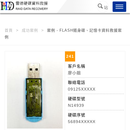
/*
*/
Toggl
站
navig
內搜
尋
首頁
成功案例
案例 - FLASH隨身碟、記憶卡資料救援案
例
241
客戶名稱
廖小姐
聯絡電話
09125XXXXX
硬碟型號
N14939
硬碟序號
56894XXXXX