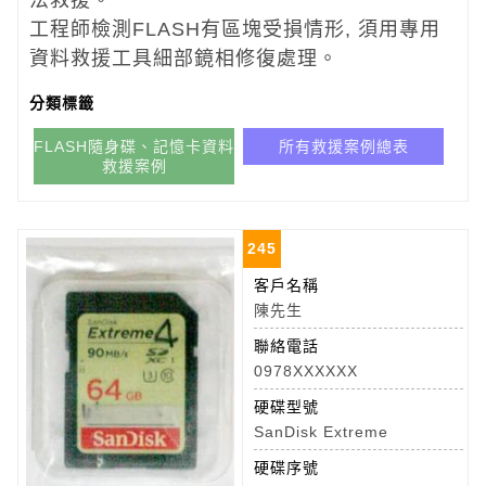
法救援。
工程師檢測FLASH有區塊受損情形, 須用專用
資料救援工具細部鏡相修復處理。
分類標籤
FLASH隨身碟、記憶卡資料
所有救援案例總表
救援案例
245
客戶名稱
陳先生
聯絡電話
0978XXXXXX
硬碟型號
SanDisk Extreme
硬碟序號