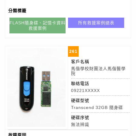
分類標籤
FLASH隨身碟、記憶卡資料
所有救援案例總表
救援案例
261
客戶名稱
馬偕學校財團法人馬偕醫學
院
聯絡電話
09221XXXXX
硬碟型號
Transcend 32GB 隨身碟
硬碟序號
無法辨識
故障原因