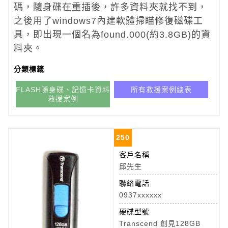
碼，隨身碟在重插後，許多資料夾就找不到，
之後用了windows7內建軟體掃瞄修復磁碟工
具，即出現一個名為found.000(約3.8GB)的資
料夾。
分類標籤
FLASH隨身碟、記憶卡資料
所有救援案例總表
救援案例
250
客戶名稱
邱先生
聯絡電話
0937xxxxxx
硬碟型號
Transcend 創見128GB